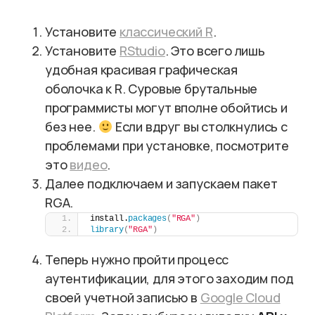
Установите
классический R
.
Установите
RStudio
. Это всего лишь
удобная красивая графическая
оболочка к R. Суровые брутальные
программисты могут вполне обойтись и
без нее.
Если вдруг вы столкнулись с
проблемами при установке, посмотрите
это
видео
.
Далее подключаем и запускаем пакет
RGA.
install.
packages
(
"RGA"
)
library
(
"RGA"
)
Теперь нужно пройти процесс
аутентификации, для этого заходим под
своей учетной записью в
Google Cloud