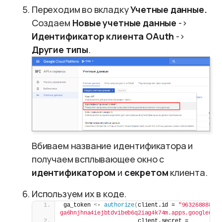
Переходим во вкладку
Учетные данные.
Создаем
Новые учетные данные
->
Идентификатор клиента OAuth
->
Другие типы
.
Вбиваем название идентификатора и
получаем всплывающее окно с
идентификатором
и
секретом
клиента.
Используем их в коде.
ga_token 
<
- 
authorize
(
client.id = 
"96326888811
ga6hnjhna4iejbtdv1beb6q2iag4k74m.apps.googleuse
                      client.secret = 