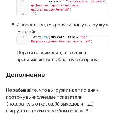
         metrics = 
"ga:sessions, ga:users, 
ga:bounces, ga:transactions, 
ga:transactionRevenue"
)
}))
И последнее, сохраняем нашу выгрузку в
csv-файл.
write.
csv
(
sum.data, file = 
"D:/
Выгрузка_данных_без_семплинга.csv"
)
Обратите внимание, что слеши
прописываются в обратную сторону.
Дополнение
Не забывайте, что выгрузка идет по дням,
поэтому вычисляемые показатели
(показатель отказов, % выходов и т.д.)
выгружать таким способом нельзя. Вы