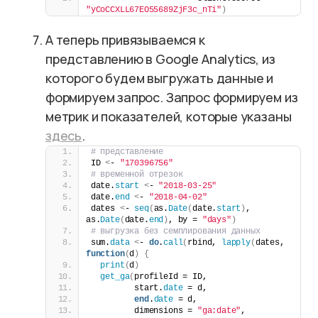
"yCoCCXLL67EO55689ZjF3c_nTi"
)
А теперь привязываемся к
представлению в Google Analytics, из
которого будем выгружать данные и
формируем запрос. Запрос формируем из
метрик и показателей, которые указаны
здесь
.
# представление
ID 
<
- 
"170396756"
# временной отрезок
date.
start
<
- 
"2018-03-25"
date.
end
<
- 
"2018-04-02"
dates 
<
- 
seq
(
as.
Date
(
date.
start
)
, 
as.
Date
(
date.
end
)
, by = 
"days"
)
# выгрузка без семплирования данных
sum.
data
<
- 
do
.
call
(
rbind, 
lapply
(
dates, 
function
(
d
)
{
print
(
d
)
get_ga
(
profileId = ID,
         start.
date
 = d,
end
.
date
 = d,
         dimensions = 
"ga:date"
,