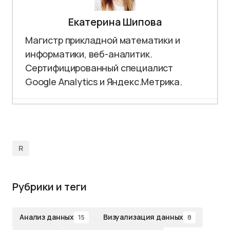
Екатерина Шипова
Магистр прикладной математики и
информатики, веб-аналитик.
Сертифицированный специалист
Google Аnalytics и Яндекс.Метрика.
Прогнозирование продаж в
Excel с учетом сезонности
-
27.06.2018
R
Построение функции тренда в
Excel. Быстрый прогноз без
учета сезонности
- 05.06.2018
Рубрики и теги
Когортный анализ. Сколько
пользователей к вам
Анализ данных
Визуализация данных
15
8
вернулось?
- 24.05.2018