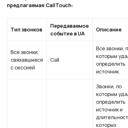
предлагаемая CallTouch:
Передаваемое
Тип звонков
Описание
событие в UA
Все звонки, 
Все звонки,
которым уда
связавшиеся
Call
определить
с сессией
источник.
Звонки, по
которым уда
определить
источник и
длительнос
которых