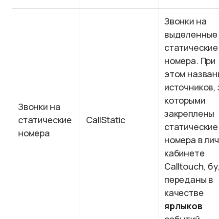
Звонки на
выделенные
статические
номера. При
этом назван
источников, 
которыми
Звонки на
закреплены
статические
CallStatic
статические
номера
номера в ли
кабинете
Calltouch, б
переданы в
качестве
ярлыков