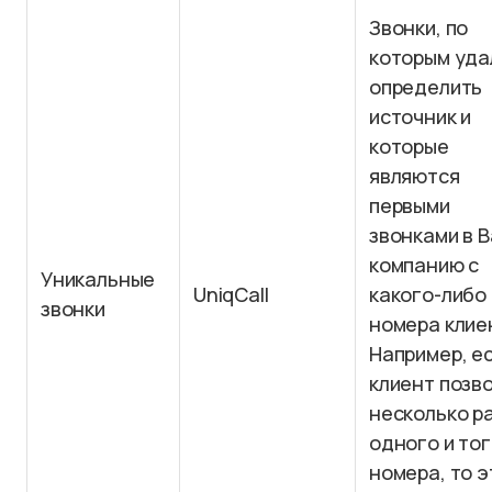
Звонки, по
которым уда
определить
источник и
которые
являются
первыми
звонками в 
компанию с
Уникальные
UniqCall
какого-либо
звонки
номера клие
Например, е
клиент позв
несколько ра
одного и тог
номера, то э