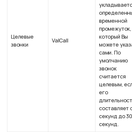
укладываетс
определенн
временной
промежуток,
Целевые
который Вы
ValCall
звонки
можете указ
сами. По
умолчанию
звонок
считается
целевым, ес
его
длительнос
составляет 
секунд до 3
секунд.