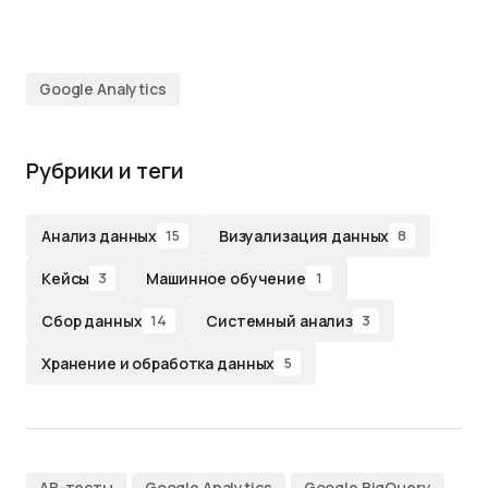
аналитики
- 12.07.2026
Машинное обучение от
философии к инженерии
-
15.02.2026
Google Analytics
Матрица компетенций
аналитиков данных
- 04.12.2024
Рубрики и теги
Анализ данных
Визуализация данных
15
8
Кейсы
Машинное обучение
3
1
Сбор данных
Системный анализ
14
3
Хранение и обработка данных
5
AB-тесты
Google Analytics
Google BigQuery